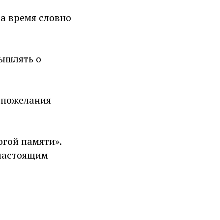
а время словно
ышлять о
 пожелания
гой памяти».
 настоящим