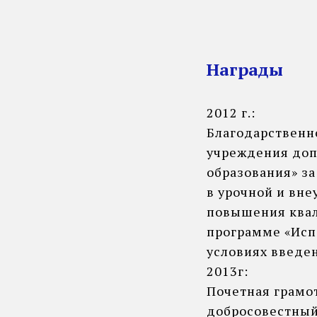
Награды
2012 г.:
Благодарственн
учреждения доп
образования» з
в урочной и вн
повышения квал
программе «Исп
условиях введе
2013г:
Почетная грамо
добросовестный 