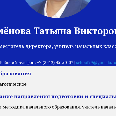
мёнова Татьяна Викторо
меститель директора, учитель начальных клас
Рабочий телефон:
+7 (8412) 45-50-07
|
school79
@guoedu.r
бразования
агогическое
ние направления подготовки и специаль
и методика начального образования, учитель начал