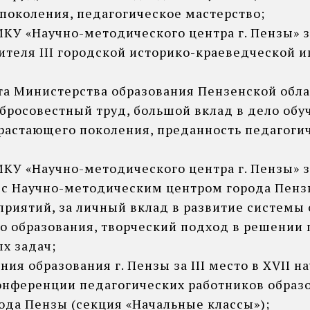
поколения, педагогическое мастерство;
КУ «Научно-методического центра г. Пензы» з
теля III городской историко-краеведческой и
та Министерства образования Пензенской обла
бросовестный труд, большой вклад в дело обу
растающего поколения, преданность педагоги
МКУ «Научно-методического центра г. Пензы» 
 с Научно-методическим центром города Пенз
приятий, за личный вклад в развитие системы
о образования, творческий подход в решении 
х задач;
ия образования г. Пензы за III место в XVII н
онференции педагогических работников образ
ода Пензы (секция «Начальные классы»);