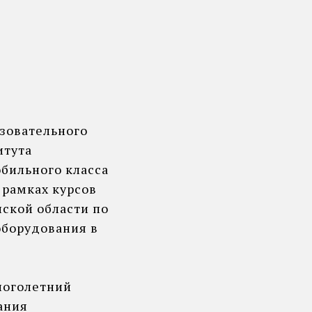
зовательного
итута
бильного класса
 рамках курсов
ской области по
оборудования в
ноголетний
ания