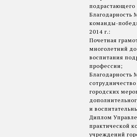
подрастающего 
Благодарность М
команды-победи
2014 г.:
Почетная грамо
многолетний до
воспитания под
профессии;
Благодарность 
сотрудничество
городских меро
дополнительног
и воспитательны
Диплом Управлен
практической к
учреждений гор