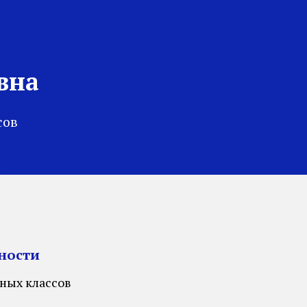
вна
сов
u
ности
ьных классов