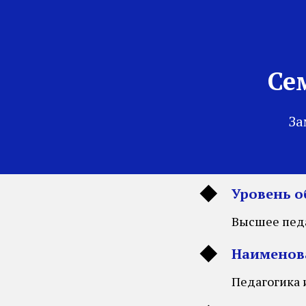
Се
За
Уровень о
Высшее пед
Наименова
Педагогика 