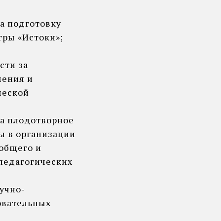
а подготовку
гры «Истоки»;
сти за
чения и
ческой
за плодотворное
ы в организации
 общего и
педагогических
аучно-
овательных