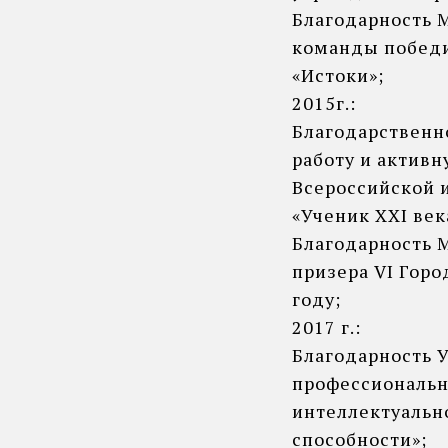
Благодарность М
команды победи
«Истоки»;
2015г.:
Благодарственн
работу и активн
Всероссийской 
«Ученик XXI век
Благодарность М
призера VI Гор
году;
2017 г.:
Благодарность У
профессиональн
интеллектуальн
способности»;