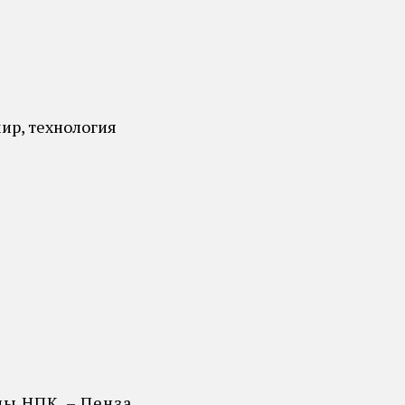
ир, технология
ы НПК. – Пенза