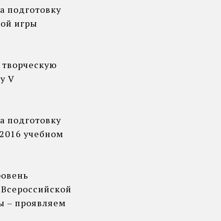
а подготовку
кой игры
а творческую
у V
а подготовку
/2016 учебном
ровень
 Всероссийской
ы – проявляем