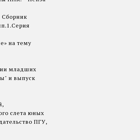
: Сборник
ып.1.Серия
е» на тему
ции младших
ы" и выпуск
й,
кого слета юных
дательство ПГУ,