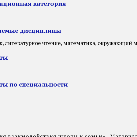
ационная категория
аемые дисциплины
к, литературное чтение, математика, окружающий м
оты
ты по специальности
ия взаимодействия школы и семьи» - Материал