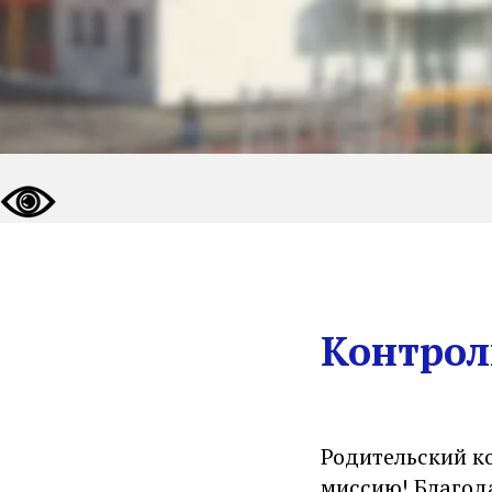
Контрол
Родительский к
миссию! Благод