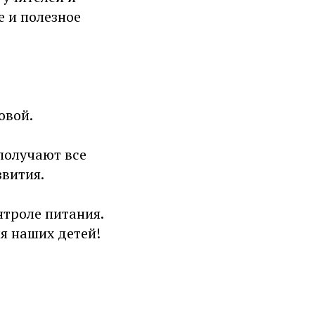
е и полезное
овой.
получают все
звития.
нтроле питания.
я наших детей!