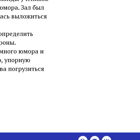
юмора. Зал был
лась выложиться
 определить
ороны.
емного юмора и
о, упорную
ва погрузиться