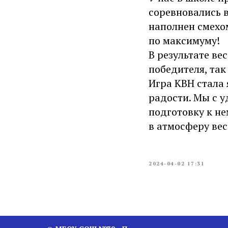
соревновались в
наполнен смехо
по максимуму!
В результате в
победителя, так
Игра КВН стала 
радости. Мы с у
подготовку к не
в атмосферу вес
2024-04-02 17:31