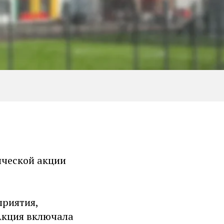
ической акции
приятия,
Акция включала